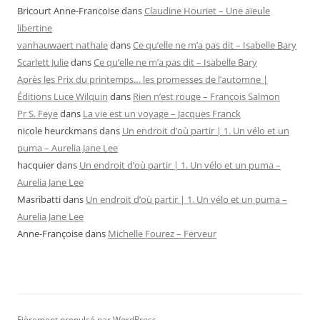
Bricourt Anne-Francoise
dans
Claudine Houriet – Une aïeule
libertine
vanhauwaert nathale
dans
Ce qu’elle ne m’a pas dit – Isabelle Bary
Scarlett Julie
dans
Ce qu’elle ne m’a pas dit – Isabelle Bary
Après les Prix du printemps… les promesses de l’automne |
Éditions Luce Wilquin
dans
Rien n’est rouge – François Salmon
Pr S. Feye
dans
La vie est un voyage – Jacques Franck
nicole heurckmans
dans
Un endroit d’où partir | 1. Un vélo et un
puma – Aurelia Jane Lee
hacquier
dans
Un endroit d’où partir | 1. Un vélo et un puma –
Aurelia Jane Lee
Masribatti
dans
Un endroit d’où partir | 1. Un vélo et un puma –
Aurelia Jane Lee
Anne-Françoise
dans
Michelle Fourez – Ferveur
Fièrement propulsé par WordPress