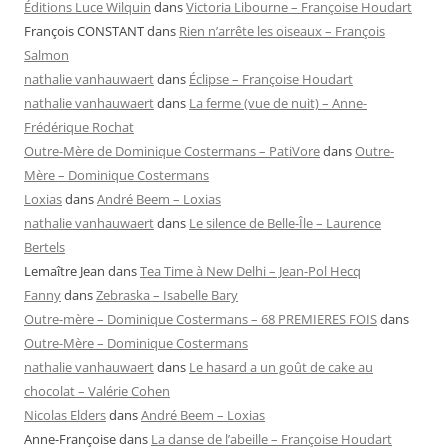
Éditions Luce Wilquin
dans
Victoria Libourne – Françoise Houdart
François CONSTANT
dans
Rien n’arrête les oiseaux – François
Salmon
nathalie vanhauwaert
dans
Éclipse – Françoise Houdart
nathalie vanhauwaert
dans
La ferme (vue de nuit) – Anne-
Frédérique Rochat
Outre-Mère de Dominique Costermans – PatiVore
dans
Outre-
Mère – Dominique Costermans
Loxias
dans
André Beem – Loxias
nathalie vanhauwaert
dans
Le silence de Belle-Île – Laurence
Bertels
Lemaître Jean
dans
Tea Time à New Delhi – Jean-Pol Hecq
Fanny
dans
Zebraska – Isabelle Bary
Outre-mère – Dominique Costermans – 68 PREMIERES FOIS
dans
Outre-Mère – Dominique Costermans
nathalie vanhauwaert
dans
Le hasard a un goût de cake au
chocolat – Valérie Cohen
Nicolas Elders
dans
André Beem – Loxias
Anne-Françoise
dans
La danse de l’abeille – Françoise Houdart