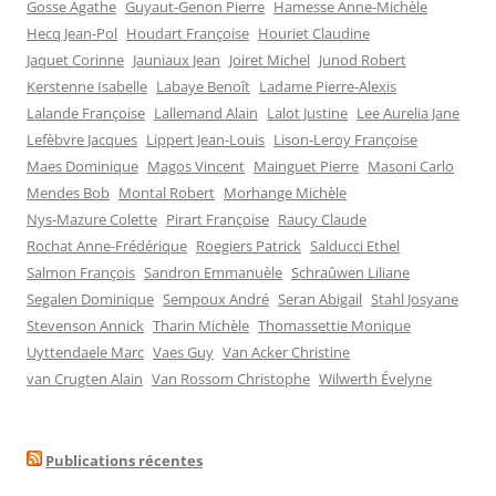
Gosse Agathe
Guyaut-Genon Pierre
Hamesse Anne-Michèle
Hecq Jean-Pol
Houdart Françoise
Houriet Claudine
Jaquet Corinne
Jauniaux Jean
Joiret Michel
Junod Robert
Kerstenne Isabelle
Labaye Benoît
Ladame Pierre-Alexis
Lalande Françoise
Lallemand Alain
Lalot Justine
Lee Aurelia Jane
Lefèbvre Jacques
Lippert Jean-Louis
Lison-Leroy Françoise
Maes Dominique
Magos Vincent
Mainguet Pierre
Masoni Carlo
Mendes Bob
Montal Robert
Morhange Michèle
Nys-Mazure Colette
Pirart Françoise
Raucy Claude
Rochat Anne-Frédérique
Roegiers Patrick
Salducci Ethel
Salmon François
Sandron Emmanuèle
Schraûwen Liliane
Segalen Dominique
Sempoux André
Seran Abigail
Stahl Josyane
Stevenson Annick
Tharin Michèle
Thomassettie Monique
Uyttendaele Marc
Vaes Guy
Van Acker Christine
van Crugten Alain
Van Rossom Christophe
Wilwerth Évelyne
Publications récentes