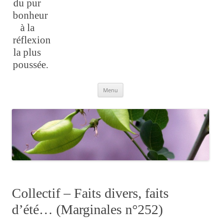
du pur
bonheur
à la
réflexion
la plus
poussée.
Aller
Menu
au
contenu
Collectif – Faits divers, faits
d’été… (Marginales n°252)