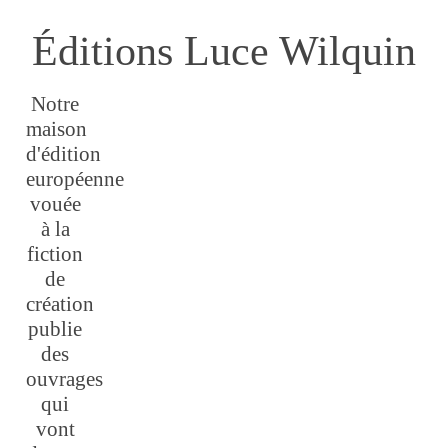
Éditions Luce Wilquin
Notre
maison
d'édition
européenne
vouée
à la
fiction
de
création
publie
des
ouvrages
qui
vont