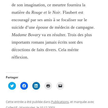
de son imagination, ce meurtre fournira la
matière du
Rouge et le Noir
. Flaubert est
encouragé par ses amis à se focaliser sur le
suicide d’une épouse de médecin de campagne.
Madame Bovary
va en résulter. Trois des plus
importants romans jamais écrits sont des
décoctions de faits divers. Cela mérite
réflexion.
Partager
C
C
C
C
C
l
l
l
l
l
i
i
i
i
i
q
q
q
q
q
u
u
u
u
u
e
e
e
e
e
Cette entrée a été publiée dans
Publications
, et marquée avec
z
z
z
r
r
p
p
p
p
p
Collectif - Marginales
, le
10.12.2003
.