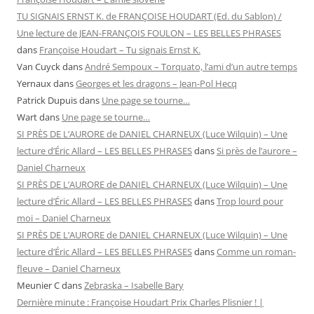
TU SIGNAIS ERNST K. de FRANÇOISE HOUDART (Ed. du Sablon) /
Une lecture de JEAN-FRANÇOIS FOULON – LES BELLES PHRASES
dans
Françoise Houdart – Tu signais Ernst K.
Van Cuyck
dans
André Sempoux – Torquato, l’ami d’un autre temps
Yernaux
dans
Georges et les dragons – Jean-Pol Hecq
Patrick Dupuis
dans
Une page se tourne…
Wart
dans
Une page se tourne…
SI PRÈS DE L’AURORE de DANIEL CHARNEUX (Luce Wilquin) – Une
lecture d’Éric Allard – LES BELLES PHRASES
dans
Si près de l’aurore –
Daniel Charneux
SI PRÈS DE L’AURORE de DANIEL CHARNEUX (Luce Wilquin) – Une
lecture d’Éric Allard – LES BELLES PHRASES
dans
Trop lourd pour
moi – Daniel Charneux
SI PRÈS DE L’AURORE de DANIEL CHARNEUX (Luce Wilquin) – Une
lecture d’Éric Allard – LES BELLES PHRASES
dans
Comme un roman-
fleuve – Daniel Charneux
Meunier C
dans
Zebraska – Isabelle Bary
Dernière minute : Françoise Houdart Prix Charles Plisnier ! |