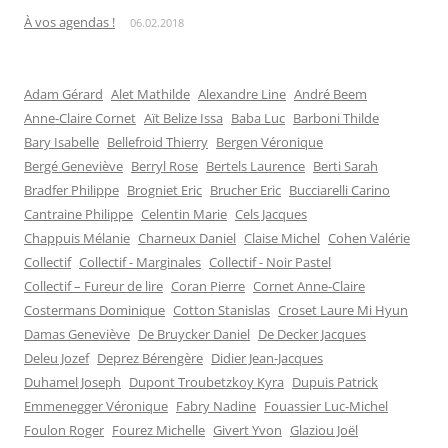
À vos agendas !
06.02.2018
Adam Gérard
Alet Mathilde
Alexandre Line
André Beem
Anne-Claire Cornet
Aït Belize Issa
Baba Luc
Barboni Thilde
Bary Isabelle
Bellefroid Thierry
Bergen Véronique
Bergé Geneviève
Berryl Rose
Bertels Laurence
Berti Sarah
Bradfer Philippe
Brogniet Eric
Brucher Eric
Bucciarelli Carino
Cantraine Philippe
Celentin Marie
Cels Jacques
Chappuis Mélanie
Charneux Daniel
Claise Michel
Cohen Valérie
Collectif
Collectif - Marginales
Collectif - Noir Pastel
Collectif – Fureur de lire
Coran Pierre
Cornet Anne-Claire
Costermans Dominique
Cotton Stanislas
Croset Laure Mi Hyun
Damas Geneviève
De Bruycker Daniel
De Decker Jacques
Deleu Jozef
Deprez Bérengère
Didier Jean-Jacques
Duhamel Joseph
Dupont Troubetzkoy Kyra
Dupuis Patrick
Emmenegger Véronique
Fabry Nadine
Fouassier Luc-Michel
Foulon Roger
Fourez Michelle
Givert Yvon
Glaziou Joël