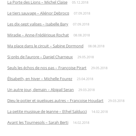
La Porte des Lions – Michel Claise
05.12.2018
Le tiers sauvage – Aliénor Debrocq
07.09.2018
Les dix-sept valises – Isabelle Bary
07.09.2018
Miradie – Anne-Frédérique Rochat
08.08.2018
Ma place dans le circuit – Sabine Dormond
08.08.2018
Si près de l’aurore – Daniel Charneux
29.05.2018
Seuls les échos de nos pas – Françoise Pirart
29.05.2018
Élisabeth, en hiver – Michelle Fourez
23.04.2018
Un autre jour, demain – Abigail Seran
29.03.2018
Dieu le potier et quelques autres – Françoise Houdart
29.03.2018
La petite musique de Jeanne – Ethel Salducci
14.02.2018
Avant les Tournesols – Sarah Berti
14.02.2018