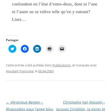
confondent en l’état d’entre-deux, dont ni l’une
ni l’autre ne se relève telle qu’en y entrant?
Lisez…
Partager
C
C
C
C
C
l
l
l
l
l
i
i
i
i
i
q
q
q
q
q
u
u
u
u
u
e
e
e
e
e
Cette entrée a été publiée dans
Publications
, et marquée avec
z
z
z
r
r
p
p
p
p
p
Houdart Françoise
, le
06.04.2003
.
o
o
o
o
o
u
u
u
u
u
r
r
r
r
r
p
p
p
i
e
a
a
a
m
n
r
r
r
p
v
t
t
t
r
o
a
a
a
i
y
g
g
g
m
e
Navigation
←
Véronique Bergen –
Christophe Van Rossom –
e
e
e
e
r
r
r
r
r
u
des
Rhapsodies pour l’ange bleu
Jacques Crickillon, la vision et
s
s
s
(
n