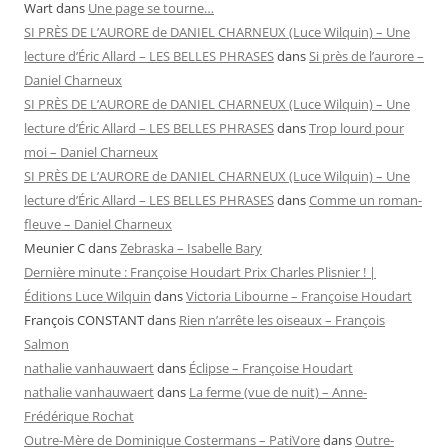
Wart
dans
Une page se tourne…
SI PRÈS DE L’AURORE de DANIEL CHARNEUX (Luce Wilquin) – Une
lecture d’Éric Allard – LES BELLES PHRASES
dans
Si près de l’aurore –
Daniel Charneux
SI PRÈS DE L’AURORE de DANIEL CHARNEUX (Luce Wilquin) – Une
lecture d’Éric Allard – LES BELLES PHRASES
dans
Trop lourd pour
moi – Daniel Charneux
SI PRÈS DE L’AURORE de DANIEL CHARNEUX (Luce Wilquin) – Une
lecture d’Éric Allard – LES BELLES PHRASES
dans
Comme un roman-
fleuve – Daniel Charneux
Meunier C
dans
Zebraska – Isabelle Bary
Dernière minute : Françoise Houdart Prix Charles Plisnier ! |
Éditions Luce Wilquin
dans
Victoria Libourne – Françoise Houdart
François CONSTANT
dans
Rien n’arrête les oiseaux – François
Salmon
nathalie vanhauwaert
dans
Éclipse – Françoise Houdart
nathalie vanhauwaert
dans
La ferme (vue de nuit) – Anne-
Frédérique Rochat
Outre-Mère de Dominique Costermans – PatiVore
dans
Outre-