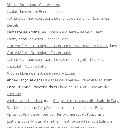
Mère – Dominique Costermans
Loxias
dans
André Beem – Loxias
nathalie vanhauwaert
dans
Le silence de Belle-Île – Laurence
Bertels
Lemaître Jean
dans
Tea Time à New Delhi – Jean-Pol Hecq
Fanny
dans
Zebraska – Isabelle Bary
Outre-mère – Dominique Costermans – 68 PREMIERES FOIS
dans
Outre-Mère – Dominique Costermans
nathalie vanhauwaert
dans
Le hasard a un goût de cake au
chocolat – Valérie Cohen
Nicolas Elders
dans
André Beem – Loxias
Anne-Françoise
dans
La danse de l’abeille – Françoise Houdart
Bricourt Anne-Francoise
dans
Claudine Houriet – Une aïeule
libertine
vanhauwaert nathale
dans
Ce qu’elle ne m’a pas dit – Isabelle Bary
Scarlett Julie
dans
Ce qu’elle ne m’a pas dit – Isabelle Bary
Après les Prix du printemps… les promesses de l’automne |
Éditions Luce Wilquin
dans
Rien n’est rouge – François Salmon