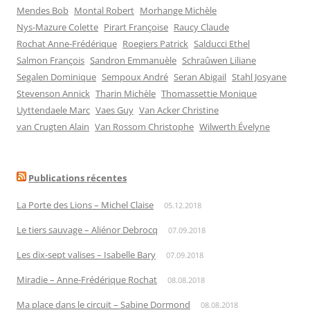
Mendes Bob
Montal Robert
Morhange Michèle
Nys-Mazure Colette
Pirart Françoise
Raucy Claude
Rochat Anne-Frédérique
Roegiers Patrick
Salducci Ethel
Salmon François
Sandron Emmanuèle
Schraûwen Liliane
Segalen Dominique
Sempoux André
Seran Abigail
Stahl Josyane
Stevenson Annick
Tharin Michèle
Thomassettie Monique
Uyttendaele Marc
Vaes Guy
Van Acker Christine
van Crugten Alain
Van Rossom Christophe
Wilwerth Évelyne
Publications récentes
La Porte des Lions – Michel Claise
05.12.2018
Le tiers sauvage – Aliénor Debrocq
07.09.2018
Les dix-sept valises – Isabelle Bary
07.09.2018
Miradie – Anne-Frédérique Rochat
08.08.2018
Ma place dans le circuit – Sabine Dormond
08.08.2018