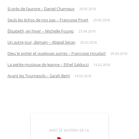
Si près de l’aurore – Daniel Charneux
29.05.2018
Seuls les échos de nos pas – Françoise Pirart
29.05.2018
Élisabeth, en hiver – Michelle Fourez
23.04.2018
Un autre jour, demain – Abigail Seran
29.03.2018
Dieu le potier et quelques autres – Françoise Houdart
29.03.2018
La petite musique de Jeanne – Ethel Salducci
14.02.2018
Avant les Tournesols – Sarah Berti
14.02.2018