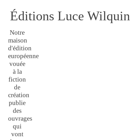
Éditions Luce Wilquin
Notre
maison
d'édition
européenne
vouée
à la
fiction
de
création
publie
des
ouvrages
qui
vont