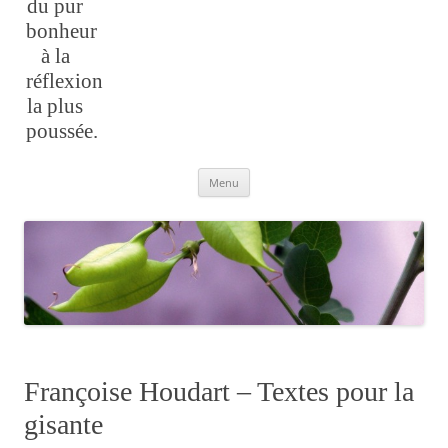
du pur
bonheur
à la
réflexion
la plus
poussée.
Aller
Menu
au
contenu
Françoise Houdart – Textes pour la
gisante