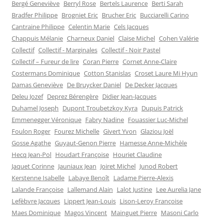
Bergé Geneviève
Berryl Rose
Bertels Laurence
Berti Sarah
Bradfer Philippe
Brogniet Eric
Brucher Eric
Bucciarelli Carino
Cantraine Philippe
Celentin Marie
Cels Jacques
Chappuis Mélanie
Charneux Daniel
Claise Michel
Cohen Valérie
Collectif
Collectif - Marginales
Collectif - Noir Pastel
Collectif – Fureur de lire
Coran Pierre
Cornet Anne-Claire
Costermans Dominique
Cotton Stanislas
Croset Laure Mi Hyun
Damas Geneviève
De Bruycker Daniel
De Decker Jacques
Deleu Jozef
Deprez Bérengère
Didier Jean-Jacques
Duhamel Joseph
Dupont Troubetzkoy Kyra
Dupuis Patrick
Emmenegger Véronique
Fabry Nadine
Fouassier Luc-Michel
Foulon Roger
Fourez Michelle
Givert Yvon
Glaziou Joël
Gosse Agathe
Guyaut-Genon Pierre
Hamesse Anne-Michèle
Hecq Jean-Pol
Houdart Françoise
Houriet Claudine
Jaquet Corinne
Jauniaux Jean
Joiret Michel
Junod Robert
Kerstenne Isabelle
Labaye Benoît
Ladame Pierre-Alexis
Lalande Françoise
Lallemand Alain
Lalot Justine
Lee Aurelia Jane
Lefèbvre Jacques
Lippert Jean-Louis
Lison-Leroy Françoise
Maes Dominique
Magos Vincent
Mainguet Pierre
Masoni Carlo