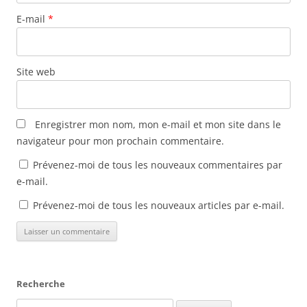
t
ê
ê
u
r
t
t
v
e
r
r
e
E-mail
*
)
e
e
l
)
)
l
e
f
e
Site web
n
ê
t
r
e
)
Enregistrer mon nom, mon e-mail et mon site dans le
navigateur pour mon prochain commentaire.
Prévenez-moi de tous les nouveaux commentaires par
e-mail.
Prévenez-moi de tous les nouveaux articles par e-mail.
Recherche
Rechercher :