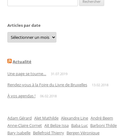
Articles par date
Articles
par
date
Actualité
Une page se tourne…
31.07.2019
Rendez-vous à la Foire du Livre de Bruxelles
13.02.2018
À vos agendas !
06.02.2018
Adam Gérard
Alet Mathilde
Alexandre Line
André Beem
Anne-Claire Cornet
Aït Belize Issa
Baba Luc
Barboni Thilde
Bary Isabelle
Bellefroid Thierry
Bergen Véronique