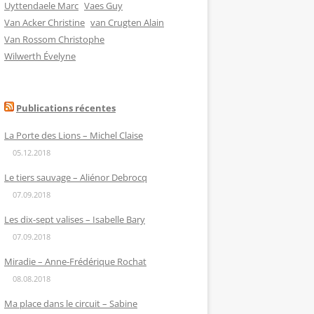
Uyttendaele Marc
Vaes Guy
Van Acker Christine
van Crugten Alain
Van Rossom Christophe
Wilwerth Évelyne
Publications récentes
La Porte des Lions – Michel Claise
05.12.2018
Le tiers sauvage – Aliénor Debrocq
07.09.2018
Les dix-sept valises – Isabelle Bary
07.09.2018
Miradie – Anne-Frédérique Rochat
08.08.2018
Ma place dans le circuit – Sabine