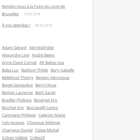
Rendez-vous à la Foire du Livre de
Bruxelles
13.02.2018
À vos agendas !
06.02.2018
Adam Gérard
Alet Mathilde
Alexandre Line
André Beem
Anne-Claire Cornet
Aït Belize Issa
Baba Luc
Barboni Thilde
Bary Isabelle
Bellefroid Thierry
Bergen Véronique
Bergé Geneviève
Berryl Rose
Bertels Laurence
Berti Sarah
Bradfer Philippe
Brogniet Eric
Brucher Eric
Bucciarelli Carino
Cantraine Philippe
Celentin Marie
Cels Jacques
Chappuis Mélanie
Charneux Daniel
Claise Michel
Cohen Valérie
Collectif