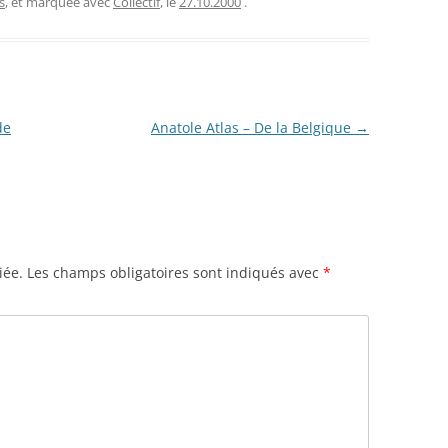
s
, et marquée avec
Collectif
, le
27.10.2000
.
de
Anatole Atlas – De la Belgique
→
iée.
Les champs obligatoires sont indiqués avec
*