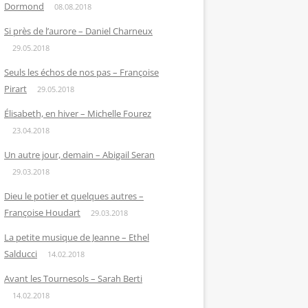
Dormond
08.08.2018
Si près de l’aurore – Daniel Charneux
29.05.2018
Seuls les échos de nos pas – Françoise
Pirart
29.05.2018
Élisabeth, en hiver – Michelle Fourez
23.04.2018
Un autre jour, demain – Abigail Seran
29.03.2018
Dieu le potier et quelques autres –
Françoise Houdart
29.03.2018
La petite musique de Jeanne – Ethel
Salducci
14.02.2018
Avant les Tournesols – Sarah Berti
14.02.2018