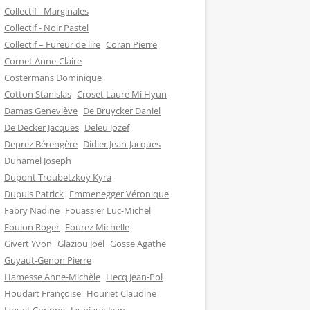
Collectif - Marginales
Collectif - Noir Pastel
Collectif – Fureur de lire
Coran Pierre
Cornet Anne-Claire
Costermans Dominique
Cotton Stanislas
Croset Laure Mi Hyun
Damas Geneviève
De Bruycker Daniel
De Decker Jacques
Deleu Jozef
Deprez Bérengère
Didier Jean-Jacques
Duhamel Joseph
Dupont Troubetzkoy Kyra
Dupuis Patrick
Emmenegger Véronique
Fabry Nadine
Fouassier Luc-Michel
Foulon Roger
Fourez Michelle
Givert Yvon
Glaziou Joël
Gosse Agathe
Guyaut-Genon Pierre
Hamesse Anne-Michèle
Hecq Jean-Pol
Houdart Françoise
Houriet Claudine