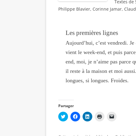
Textes de 
Philippe Blavier, Corinne Jamar, Clau
Les premières lignes
Aujourd’hui, c’est vendredi. Je 
vient le week-end, et puis parce
end, moi, je n’aime pas parce qu
il reste à la maison et moi aussi
longues, si longues. Froides.
Partager
C
C
C
C
C
l
l
l
l
l
i
i
i
i
i
q
q
q
q
q
u
u
u
u
u
e
e
e
e
e