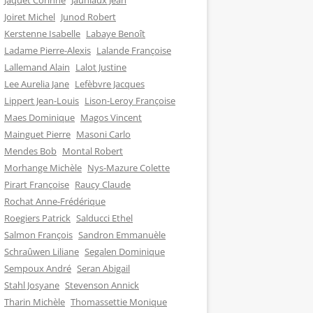
Jaquet Corinne
Jauniaux Jean
Joiret Michel
Junod Robert
Kerstenne Isabelle
Labaye Benoît
Ladame Pierre-Alexis
Lalande Françoise
Lallemand Alain
Lalot Justine
Lee Aurelia Jane
Lefèbvre Jacques
Lippert Jean-Louis
Lison-Leroy Françoise
Maes Dominique
Magos Vincent
Mainguet Pierre
Masoni Carlo
Mendes Bob
Montal Robert
Morhange Michèle
Nys-Mazure Colette
Pirart Françoise
Raucy Claude
Rochat Anne-Frédérique
Roegiers Patrick
Salducci Ethel
Salmon François
Sandron Emmanuèle
Schraûwen Liliane
Segalen Dominique
Sempoux André
Seran Abigail
Stahl Josyane
Stevenson Annick
Tharin Michèle
Thomassettie Monique