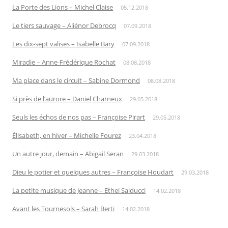
La Porte des Lions – Michel Claise
05.12.2018
Le tiers sauvage – Aliénor Debrocq
07.09.2018
Les dix-sept valises – Isabelle Bary
07.09.2018
Miradie – Anne-Frédérique Rochat
08.08.2018
Ma place dans le circuit – Sabine Dormond
08.08.2018
Si près de l’aurore – Daniel Charneux
29.05.2018
Seuls les échos de nos pas – Françoise Pirart
29.05.2018
Élisabeth, en hiver – Michelle Fourez
23.04.2018
Un autre jour, demain – Abigail Seran
29.03.2018
Dieu le potier et quelques autres – Françoise Houdart
29.03.2018
La petite musique de Jeanne – Ethel Salducci
14.02.2018
Avant les Tournesols – Sarah Berti
14.02.2018