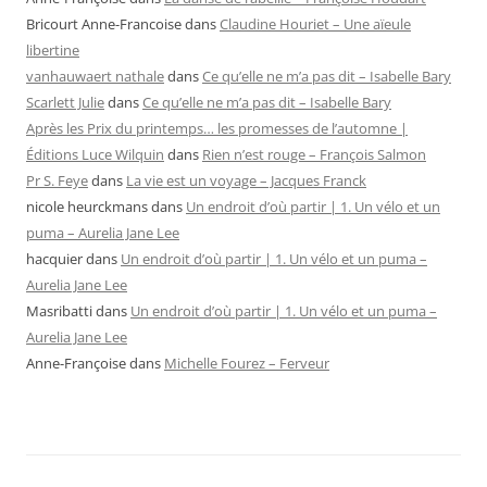
Bricourt Anne-Francoise
dans
Claudine Houriet – Une aïeule
libertine
vanhauwaert nathale
dans
Ce qu’elle ne m’a pas dit – Isabelle Bary
Scarlett Julie
dans
Ce qu’elle ne m’a pas dit – Isabelle Bary
Après les Prix du printemps… les promesses de l’automne |
Éditions Luce Wilquin
dans
Rien n’est rouge – François Salmon
Pr S. Feye
dans
La vie est un voyage – Jacques Franck
nicole heurckmans
dans
Un endroit d’où partir | 1. Un vélo et un
puma – Aurelia Jane Lee
hacquier
dans
Un endroit d’où partir | 1. Un vélo et un puma –
Aurelia Jane Lee
Masribatti
dans
Un endroit d’où partir | 1. Un vélo et un puma –
Aurelia Jane Lee
Anne-Françoise
dans
Michelle Fourez – Ferveur