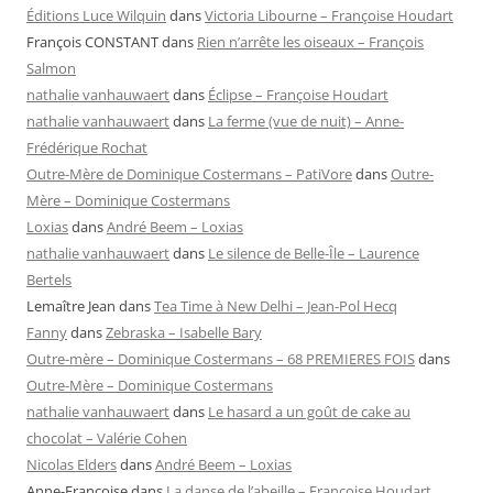
Éditions Luce Wilquin
dans
Victoria Libourne – Françoise Houdart
François CONSTANT
dans
Rien n’arrête les oiseaux – François
Salmon
nathalie vanhauwaert
dans
Éclipse – Françoise Houdart
nathalie vanhauwaert
dans
La ferme (vue de nuit) – Anne-
Frédérique Rochat
Outre-Mère de Dominique Costermans – PatiVore
dans
Outre-
Mère – Dominique Costermans
Loxias
dans
André Beem – Loxias
nathalie vanhauwaert
dans
Le silence de Belle-Île – Laurence
Bertels
Lemaître Jean
dans
Tea Time à New Delhi – Jean-Pol Hecq
Fanny
dans
Zebraska – Isabelle Bary
Outre-mère – Dominique Costermans – 68 PREMIERES FOIS
dans
Outre-Mère – Dominique Costermans
nathalie vanhauwaert
dans
Le hasard a un goût de cake au
chocolat – Valérie Cohen
Nicolas Elders
dans
André Beem – Loxias
Anne-Françoise
dans
La danse de l’abeille – Françoise Houdart