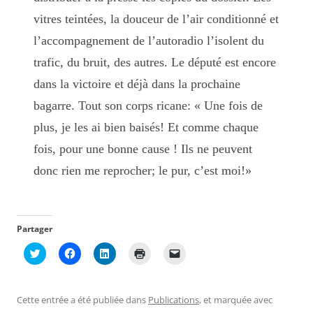
vitres teintées, la douceur de l’air conditionné et
l’accompagnement de l’autoradio l’isolent du
trafic, du bruit, des autres. Le député est encore
dans la victoire et déjà dans la prochaine
bagarre. Tout son corps ricane: « Une fois de
plus, je les ai bien baisés! Et comme chaque
fois, pour une bonne cause ! Ils ne peuvent
donc rien me reprocher; le pur, c’est moi!»
Partager
C
C
C
C
C
l
l
l
l
l
i
i
i
i
i
q
q
q
q
q
u
u
u
u
u
e
e
e
e
e
Cette entrée a été publiée dans
Publications
, et marquée avec
z
z
z
r
r