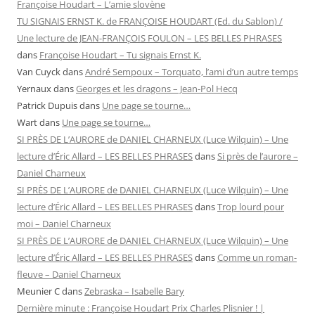
Françoise Houdart – L’amie slovène
TU SIGNAIS ERNST K. de FRANÇOISE HOUDART (Ed. du Sablon) /
Une lecture de JEAN-FRANÇOIS FOULON – LES BELLES PHRASES
dans
Françoise Houdart – Tu signais Ernst K.
Van Cuyck
dans
André Sempoux – Torquato, l’ami d’un autre temps
Yernaux
dans
Georges et les dragons – Jean-Pol Hecq
Patrick Dupuis
dans
Une page se tourne…
Wart
dans
Une page se tourne…
SI PRÈS DE L’AURORE de DANIEL CHARNEUX (Luce Wilquin) – Une
lecture d’Éric Allard – LES BELLES PHRASES
dans
Si près de l’aurore –
Daniel Charneux
SI PRÈS DE L’AURORE de DANIEL CHARNEUX (Luce Wilquin) – Une
lecture d’Éric Allard – LES BELLES PHRASES
dans
Trop lourd pour
moi – Daniel Charneux
SI PRÈS DE L’AURORE de DANIEL CHARNEUX (Luce Wilquin) – Une
lecture d’Éric Allard – LES BELLES PHRASES
dans
Comme un roman-
fleuve – Daniel Charneux
Meunier C
dans
Zebraska – Isabelle Bary
Dernière minute : Françoise Houdart Prix Charles Plisnier ! |