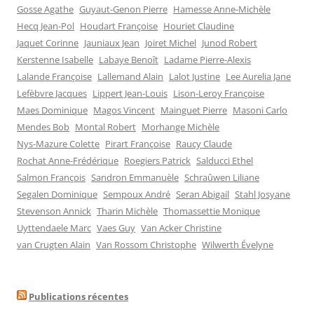
Gosse Agathe
Guyaut-Genon Pierre
Hamesse Anne-Michèle
Hecq Jean-Pol
Houdart Françoise
Houriet Claudine
Jaquet Corinne
Jauniaux Jean
Joiret Michel
Junod Robert
Kerstenne Isabelle
Labaye Benoît
Ladame Pierre-Alexis
Lalande Françoise
Lallemand Alain
Lalot Justine
Lee Aurelia Jane
Lefèbvre Jacques
Lippert Jean-Louis
Lison-Leroy Françoise
Maes Dominique
Magos Vincent
Mainguet Pierre
Masoni Carlo
Mendes Bob
Montal Robert
Morhange Michèle
Nys-Mazure Colette
Pirart Françoise
Raucy Claude
Rochat Anne-Frédérique
Roegiers Patrick
Salducci Ethel
Salmon François
Sandron Emmanuèle
Schraûwen Liliane
Segalen Dominique
Sempoux André
Seran Abigail
Stahl Josyane
Stevenson Annick
Tharin Michèle
Thomassettie Monique
Uyttendaele Marc
Vaes Guy
Van Acker Christine
van Crugten Alain
Van Rossom Christophe
Wilwerth Évelyne
Publications récentes