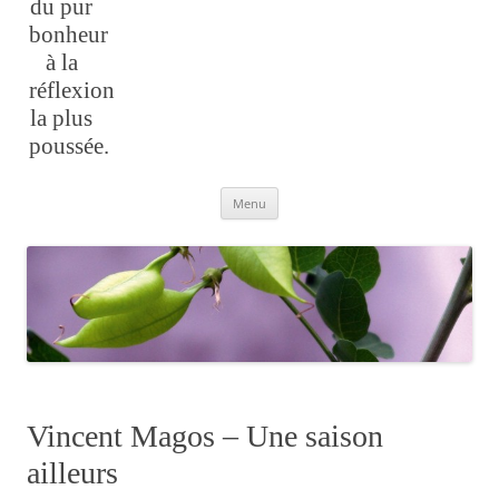
du pur
bonheur
à la
réflexion
la plus
poussée.
Aller
Menu
au
contenu
Vincent Magos – Une saison
ailleurs