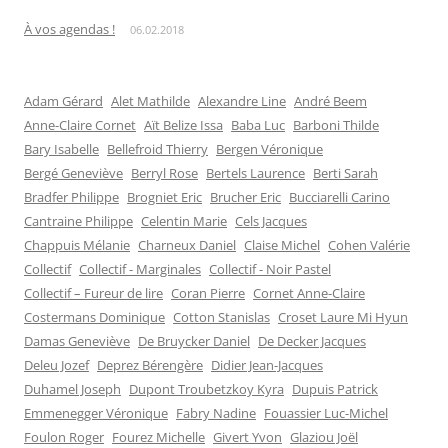
À vos agendas !
06.02.2018
Adam Gérard
Alet Mathilde
Alexandre Line
André Beem
Anne-Claire Cornet
Aït Belize Issa
Baba Luc
Barboni Thilde
Bary Isabelle
Bellefroid Thierry
Bergen Véronique
Bergé Geneviève
Berryl Rose
Bertels Laurence
Berti Sarah
Bradfer Philippe
Brogniet Eric
Brucher Eric
Bucciarelli Carino
Cantraine Philippe
Celentin Marie
Cels Jacques
Chappuis Mélanie
Charneux Daniel
Claise Michel
Cohen Valérie
Collectif
Collectif - Marginales
Collectif - Noir Pastel
Collectif – Fureur de lire
Coran Pierre
Cornet Anne-Claire
Costermans Dominique
Cotton Stanislas
Croset Laure Mi Hyun
Damas Geneviève
De Bruycker Daniel
De Decker Jacques
Deleu Jozef
Deprez Bérengère
Didier Jean-Jacques
Duhamel Joseph
Dupont Troubetzkoy Kyra
Dupuis Patrick
Emmenegger Véronique
Fabry Nadine
Fouassier Luc-Michel
Foulon Roger
Fourez Michelle
Givert Yvon
Glaziou Joël