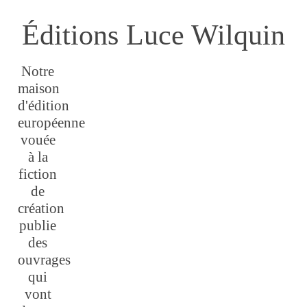
Éditions Luce Wilquin
Notre
maison
d'édition
européenne
vouée
à la
fiction
de
création
publie
des
ouvrages
qui
vont