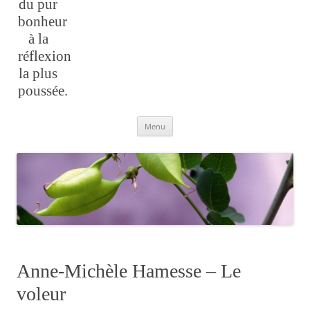
du pur
bonheur
à la
réflexion
la plus
poussée.
Aller
Menu
au
contenu
Anne-Michèle Hamesse – Le
voleur