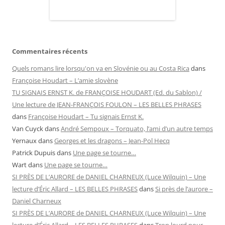
Commentaires récents
Quels romans lire lorsqu'on va en Slovénie ou au Costa Rica
dans
Françoise Houdart – L’amie slovène
TU SIGNAIS ERNST K. de FRANÇOISE HOUDART (Ed. du Sablon) /
Une lecture de JEAN-FRANÇOIS FOULON – LES BELLES PHRASES
dans
Françoise Houdart – Tu signais Ernst K.
Van Cuyck
dans
André Sempoux – Torquato, l’ami d’un autre temps
Yernaux
dans
Georges et les dragons – Jean-Pol Hecq
Patrick Dupuis
dans
Une page se tourne…
Wart
dans
Une page se tourne…
SI PRÈS DE L’AURORE de DANIEL CHARNEUX (Luce Wilquin) – Une
lecture d’Éric Allard – LES BELLES PHRASES
dans
Si près de l’aurore –
Daniel Charneux
SI PRÈS DE L’AURORE de DANIEL CHARNEUX (Luce Wilquin) – Une