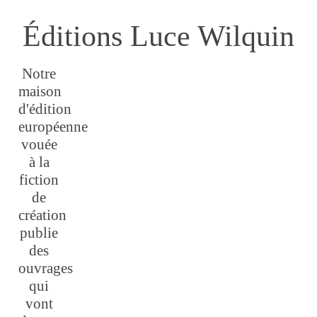
Éditions Luce Wilquin
Notre
maison
d'édition
européenne
vouée
à la
fiction
de
création
publie
des
ouvrages
qui
vont