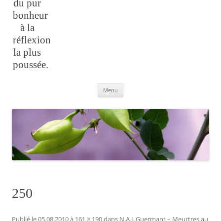
du pur
bonheur
à la
réflexion
la plus
poussée.
Aller
Menu
au
contenu
250
Publié le
05.08.2010
à
161 × 190
dans
N.A.J. Guermant – Meurtres au