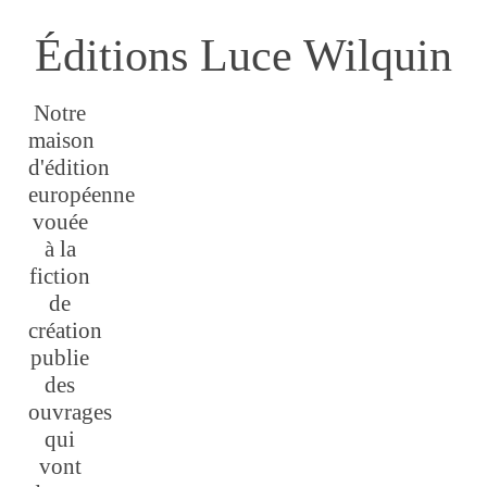
Éditions Luce Wilquin
Notre
maison
d'édition
européenne
vouée
à la
fiction
de
création
publie
des
ouvrages
qui
vont