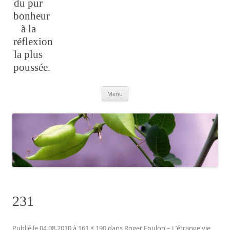
du pur
bonheur
à la
réflexion
la plus
poussée.
Aller
Menu
au
contenu
231
Publié le
04.08.2010
à
161 × 190
dans
Roger Foulon – L’étrange vie