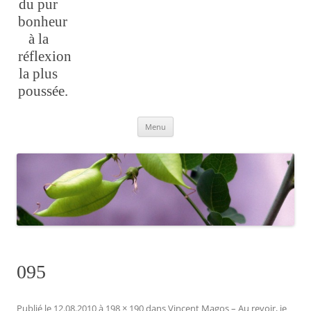
du pur
bonheur
à la
réflexion
la plus
poussée.
Aller
Menu
au
contenu
095
Publié le
12.08.2010
à
198 × 190
dans
Vincent Magos – Au revoir, je