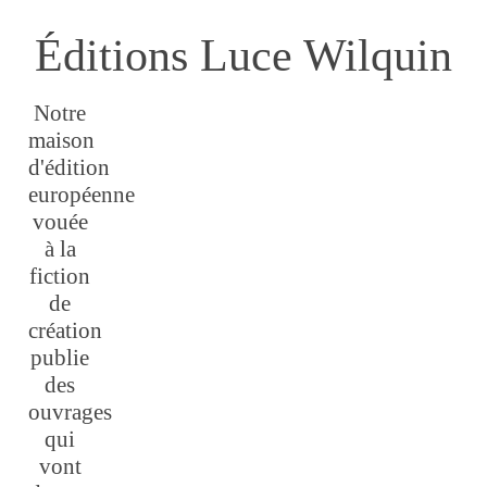
Éditions Luce Wilquin
Notre
maison
d'édition
européenne
vouée
à la
fiction
de
création
publie
des
ouvrages
qui
vont