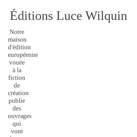
Éditions Luce Wilquin
Notre
maison
d'édition
européenne
vouée
à la
fiction
de
création
publie
des
ouvrages
qui
vont