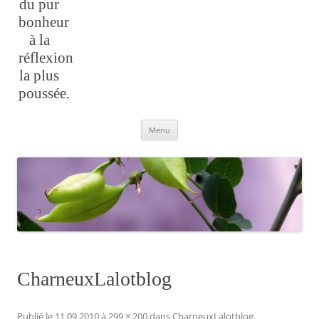
du pur
bonheur
à la
réflexion
la plus
poussée.
Aller
Menu
au
contenu
CharneuxLalotblog
Publié le
11.09.2010
à
299 × 200
dans
CharneuxLalotblog
.