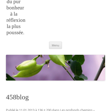
du pur
bonheur
à la
réflexion
la plus
poussée.
Aller
Menu
au
contenu
458blog
Publié le
11.01.2013
à
136 × 200
dans
Les profonds chemins –