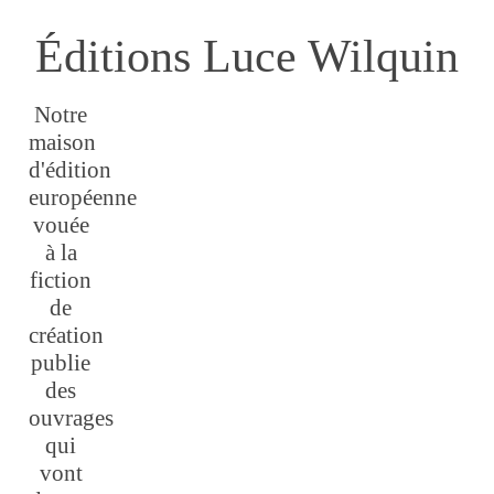
Éditions Luce Wilquin
Notre
maison
d'édition
européenne
vouée
à la
fiction
de
création
publie
des
ouvrages
qui
vont