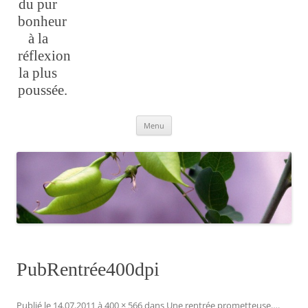
du pur
bonheur
à la
réflexion
la plus
poussée.
Aller
Menu
au
contenu
PubRentrée400dpi
Publié le
14.07.2011
à
400 × 566
dans
Une rentrée prometteuse…
.