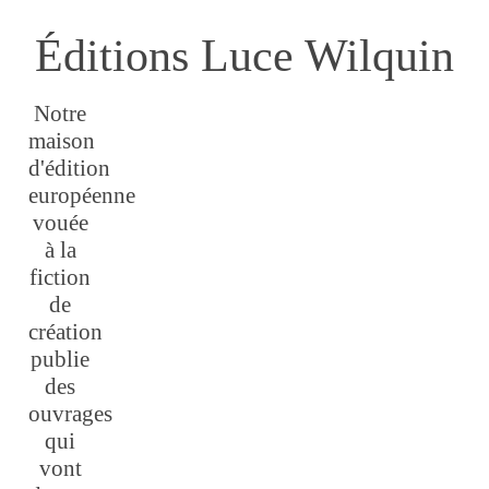
Éditions Luce Wilquin
Notre
maison
d'édition
européenne
vouée
à la
fiction
de
création
publie
des
ouvrages
qui
vont