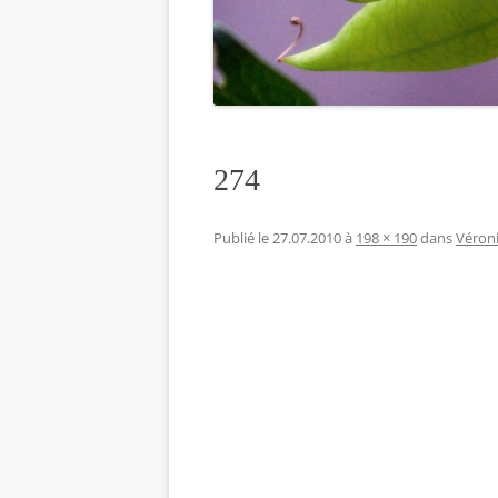
274
Publié le
27.07.2010
à
198 × 190
dans
Véroni