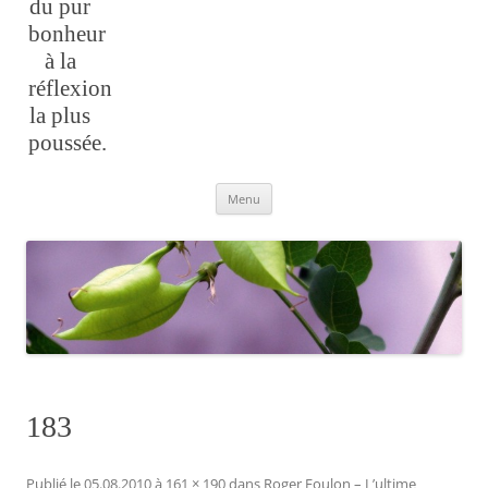
du pur
bonheur
à la
réflexion
la plus
poussée.
Aller
Menu
au
contenu
183
Publié le
05.08.2010
à
161 × 190
dans
Roger Foulon – L’ultime