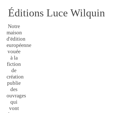
Éditions Luce Wilquin
Notre
maison
d'édition
européenne
vouée
à la
fiction
de
création
publie
des
ouvrages
qui
vont