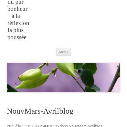
du pur
bonheur
à la
réflexion
la plus
poussée.
Aller
Menu
au
contenu
NouvMars-Avrilblog
Publié le
17.01.2011
à
400 × 186
dans
NouvMars-Avrilblog
.