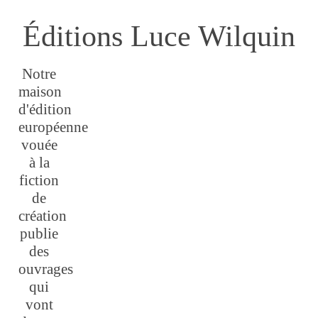
Éditions Luce Wilquin
Notre
maison
d'édition
européenne
vouée
à la
fiction
de
création
publie
des
ouvrages
qui
vont