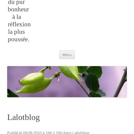
du pur
bonheur
à la
réflexion
la plus
poussée.
Aller
Menu
au
contenu
Lalotblog
Publié le
09.09.2010
à
166 × 200
dans
Lalotblog
.