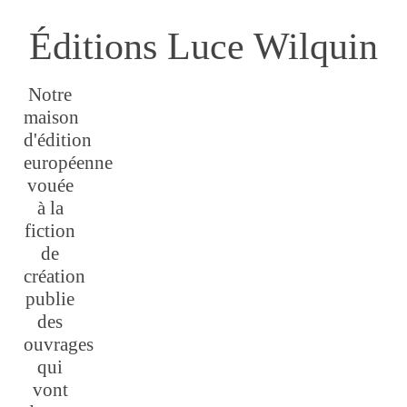
Éditions Luce Wilquin
Notre
maison
d'édition
européenne
vouée
à la
fiction
de
création
publie
des
ouvrages
qui
vont