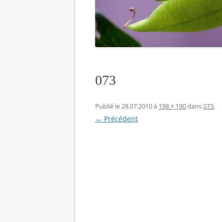
073
Publié le
28.07.2010
à
198 × 190
dans
073
.
← Précédent