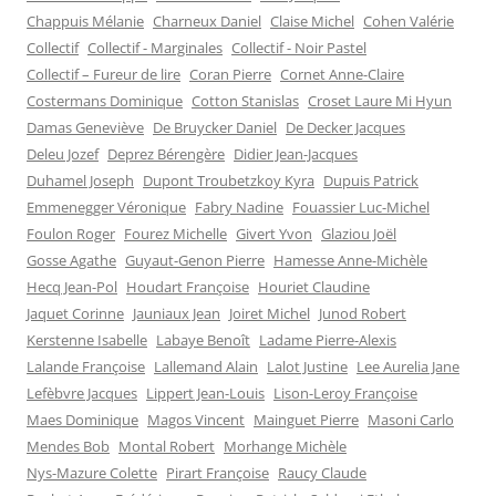
n
Chappuis Mélanie
Charneux Daniel
Claise Michel
Cohen Valérie
ê
t
Collectif
Collectif - Marginales
Collectif - Noir Pastel
r
e
Collectif – Fureur de lire
Coran Pierre
Cornet Anne-Claire
)
Costermans Dominique
Cotton Stanislas
Croset Laure Mi Hyun
Damas Geneviève
De Bruycker Daniel
De Decker Jacques
Deleu Jozef
Deprez Bérengère
Didier Jean-Jacques
Duhamel Joseph
Dupont Troubetzkoy Kyra
Dupuis Patrick
Emmenegger Véronique
Fabry Nadine
Fouassier Luc-Michel
Foulon Roger
Fourez Michelle
Givert Yvon
Glaziou Joël
Gosse Agathe
Guyaut-Genon Pierre
Hamesse Anne-Michèle
Hecq Jean-Pol
Houdart Françoise
Houriet Claudine
Jaquet Corinne
Jauniaux Jean
Joiret Michel
Junod Robert
Kerstenne Isabelle
Labaye Benoît
Ladame Pierre-Alexis
Lalande Françoise
Lallemand Alain
Lalot Justine
Lee Aurelia Jane
Lefèbvre Jacques
Lippert Jean-Louis
Lison-Leroy Françoise
Maes Dominique
Magos Vincent
Mainguet Pierre
Masoni Carlo
Mendes Bob
Montal Robert
Morhange Michèle
Nys-Mazure Colette
Pirart Françoise
Raucy Claude