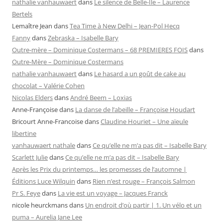
nathalie vanhauwaert
dans
Le silence de Belle-Île – Laurence
Bertels
Lemaître Jean
dans
Tea Time à New Delhi – Jean-Pol Hecq
Fanny
dans
Zebraska – Isabelle Bary
Outre-mère – Dominique Costermans – 68 PREMIERES FOIS
dans
Outre-Mère – Dominique Costermans
nathalie vanhauwaert
dans
Le hasard a un goût de cake au
chocolat – Valérie Cohen
Nicolas Elders
dans
André Beem – Loxias
Anne-Françoise
dans
La danse de l’abeille – Françoise Houdart
Bricourt Anne-Francoise
dans
Claudine Houriet – Une aïeule
libertine
vanhauwaert nathale
dans
Ce qu’elle ne m’a pas dit – Isabelle Bary
Scarlett Julie
dans
Ce qu’elle ne m’a pas dit – Isabelle Bary
Après les Prix du printemps… les promesses de l’automne |
Éditions Luce Wilquin
dans
Rien n’est rouge – François Salmon
Pr S. Feye
dans
La vie est un voyage – Jacques Franck
nicole heurckmans
dans
Un endroit d’où partir | 1. Un vélo et un
puma – Aurelia Jane Lee