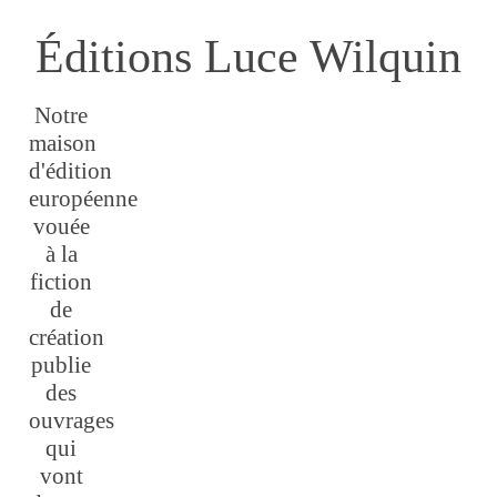
Éditions Luce Wilquin
Notre
maison
d'édition
européenne
vouée
à la
fiction
de
création
publie
des
ouvrages
qui
vont