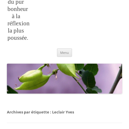
du pur
bonheur
à la
réflexion
la plus
poussée.
Aller
Menu
au
contenu
Archives par étiquette :
Leclair Yves