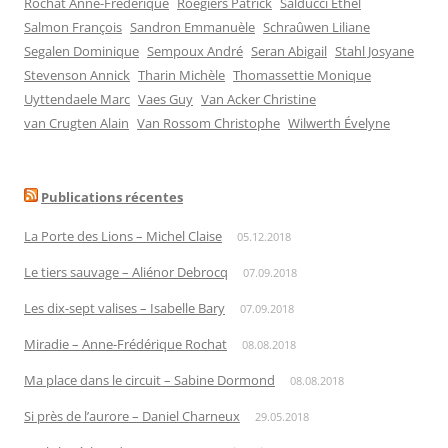
Rochat Anne-Frédérique
Roegiers Patrick
Salducci Ethel
Salmon François
Sandron Emmanuèle
Schraûwen Liliane
Segalen Dominique
Sempoux André
Seran Abigail
Stahl Josyane
Stevenson Annick
Tharin Michèle
Thomassettie Monique
Uyttendaele Marc
Vaes Guy
Van Acker Christine
van Crugten Alain
Van Rossom Christophe
Wilwerth Évelyne
Publications récentes
La Porte des Lions – Michel Claise
05.12.2018
Le tiers sauvage – Aliénor Debrocq
07.09.2018
Les dix-sept valises – Isabelle Bary
07.09.2018
Miradie – Anne-Frédérique Rochat
08.08.2018
Ma place dans le circuit – Sabine Dormond
08.08.2018
Si près de l’aurore – Daniel Charneux
29.05.2018