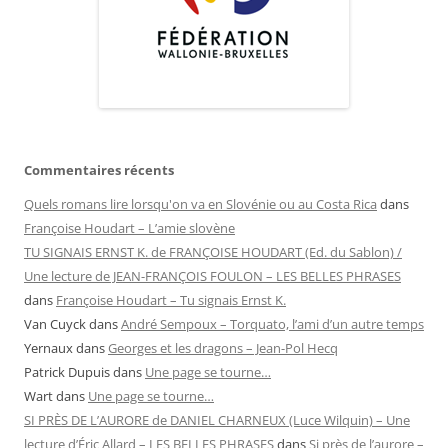
Commentaires récents
Quels romans lire lorsqu'on va en Slovénie ou au Costa Rica
dans
Françoise Houdart – L’amie slovène
TU SIGNAIS ERNST K. de FRANÇOISE HOUDART (Ed. du Sablon) /
Une lecture de JEAN-FRANÇOIS FOULON – LES BELLES PHRASES
dans
Françoise Houdart – Tu signais Ernst K.
Van Cuyck
dans
André Sempoux – Torquato, l’ami d’un autre temps
Yernaux
dans
Georges et les dragons – Jean-Pol Hecq
Patrick Dupuis
dans
Une page se tourne…
Wart
dans
Une page se tourne…
SI PRÈS DE L’AURORE de DANIEL CHARNEUX (Luce Wilquin) – Une
lecture d’Éric Allard – LES BELLES PHRASES
dans
Si près de l’aurore –