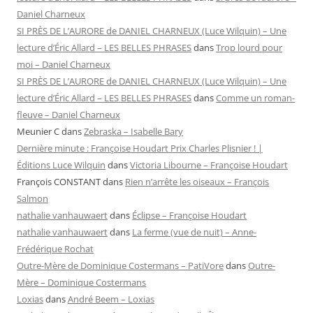
Daniel Charneux
SI PRÈS DE L’AURORE de DANIEL CHARNEUX (Luce Wilquin) – Une
lecture d’Éric Allard – LES BELLES PHRASES
dans
Trop lourd pour
moi – Daniel Charneux
SI PRÈS DE L’AURORE de DANIEL CHARNEUX (Luce Wilquin) – Une
lecture d’Éric Allard – LES BELLES PHRASES
dans
Comme un roman-
fleuve – Daniel Charneux
Meunier C
dans
Zebraska – Isabelle Bary
Dernière minute : Françoise Houdart Prix Charles Plisnier ! |
Éditions Luce Wilquin
dans
Victoria Libourne – Françoise Houdart
François CONSTANT
dans
Rien n’arrête les oiseaux – François
Salmon
nathalie vanhauwaert
dans
Éclipse – Françoise Houdart
nathalie vanhauwaert
dans
La ferme (vue de nuit) – Anne-
Frédérique Rochat
Outre-Mère de Dominique Costermans – PatiVore
dans
Outre-
Mère – Dominique Costermans
Loxias
dans
André Beem – Loxias