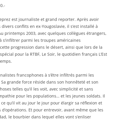
0.-
eprez est journaliste et grand reporter. Après avoir
 divers conflits en ex-Yougoslavie, il s’est installé à
Au printemps 2003, avec quelques collègues étrangers,
 à s’infiltrer parmi les troupes américaines
cette progression dans le désert, ainsi que lors de la
pécial pour la RTBF, Le Soir, le quotidien français L’Est
 Temps.
nalistes francophones à s’être infiltrés parmi les
Sa grande force réside dans son honnêteté et son
oses telles qu’il les voit, avec simplicité et sans
mpathie pour les populations… et les jeunes soldats. Il
 ce qu’il vit au jour le jour pour élargir sa réflexion et
ins d’opérations. Et pour entrevoir, avant même que les
d, le bourbier dans lequel elles vont s’enliser