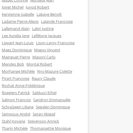
Jaquet Corinne
Jauniaux Jean
Joiret Michel
Junod Robert
Kerstenne Isabelle
Labaye Benoît
Ladame Pierre-Alexis
Lalande Françoise
Lallemand Alain
Lalot Justine
Lee Aurelia Jane
Lefèbvre Jacques
Lippert Jean-Louis
Lison-Leroy Françoise
Maes Dominique
Magos Vincent
Mainguet Pierre
Masoni Carlo
Mendes Bob
Montal Robert
Morhange Michèle
Nys-Mazure Colette
Pirart Françoise
Raucy Claude
Rochat Anne-Frédérique
Roegiers Patrick
Salducci Ethel
Salmon François
Sandron Emmanuèle
Schraûwen Liliane
Segalen Dominique
Sempoux André
Seran Abigail
Stahl Josyane
Stevenson Annick
Tharin Michèle
Thomassettie Monique