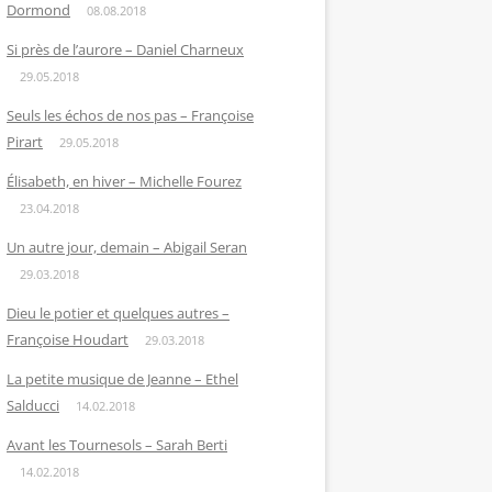
Dormond
08.08.2018
Si près de l’aurore – Daniel Charneux
29.05.2018
Seuls les échos de nos pas – Françoise
Pirart
29.05.2018
Élisabeth, en hiver – Michelle Fourez
23.04.2018
Un autre jour, demain – Abigail Seran
29.03.2018
Dieu le potier et quelques autres –
Françoise Houdart
29.03.2018
La petite musique de Jeanne – Ethel
Salducci
14.02.2018
Avant les Tournesols – Sarah Berti
14.02.2018