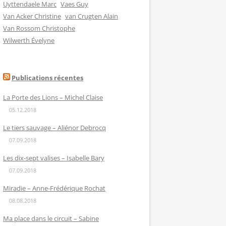
Uyttendaele Marc
Vaes Guy
Van Acker Christine
van Crugten Alain
Van Rossom Christophe
Wilwerth Évelyne
Publications récentes
La Porte des Lions – Michel Claise
05.12.2018
Le tiers sauvage – Aliénor Debrocq
07.09.2018
Les dix-sept valises – Isabelle Bary
07.09.2018
Miradie – Anne-Frédérique Rochat
08.08.2018
Ma place dans le circuit – Sabine