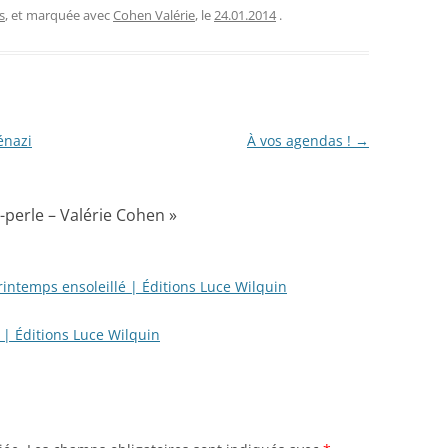
s
, et marquée avec
Cohen Valérie
, le
24.01.2014
.
énazi
À vos agendas !
→
-perle – Valérie Cohen
»
rintemps ensoleillé | Éditions Luce Wilquin
 | Éditions Luce Wilquin