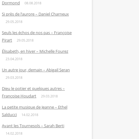
Dormond
08.08.2018
Si près de l’aurore – Daniel Charneux
29.05.2018
Seuls les échos de nos pas – Françoise
Pirart
29.05.2018
Élisabeth, en hiver – Michelle Fourez
23.04.2018
Un autre jour, demain – Abigail Seran
29.03.2018
Dieu le potier et quelques autres –
Françoise Houdart
29.03.2018
La petite musique de Jeanne – Ethel
Salducci
14.02.2018
Avant les Tournesols – Sarah Berti
14.02.2018