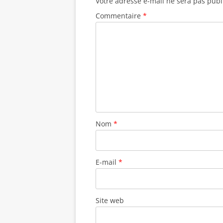
Votre adresse e-mail ne sera pas publ
n
e
e
n
v
o
n
n
ê
r
Commentaire
*
u
o
o
t
e
v
u
u
r
d
e
v
v
e
a
l
e
e
)
n
l
l
l
s
e
l
l
u
f
e
e
n
e
f
f
e
n
e
e
n
ê
n
n
o
t
ê
ê
u
r
t
t
v
e
r
r
e
)
e
e
l
)
)
l
e
f
Nom
*
e
n
ê
t
r
e
E-mail
*
)
Site web