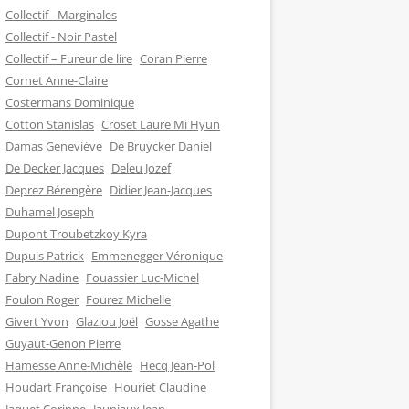
Collectif - Marginales
Collectif - Noir Pastel
Collectif – Fureur de lire
Coran Pierre
Cornet Anne-Claire
Costermans Dominique
Cotton Stanislas
Croset Laure Mi Hyun
Damas Geneviève
De Bruycker Daniel
De Decker Jacques
Deleu Jozef
Deprez Bérengère
Didier Jean-Jacques
Duhamel Joseph
Dupont Troubetzkoy Kyra
Dupuis Patrick
Emmenegger Véronique
Fabry Nadine
Fouassier Luc-Michel
Foulon Roger
Fourez Michelle
Givert Yvon
Glaziou Joël
Gosse Agathe
Guyaut-Genon Pierre
Hamesse Anne-Michèle
Hecq Jean-Pol
Houdart Françoise
Houriet Claudine